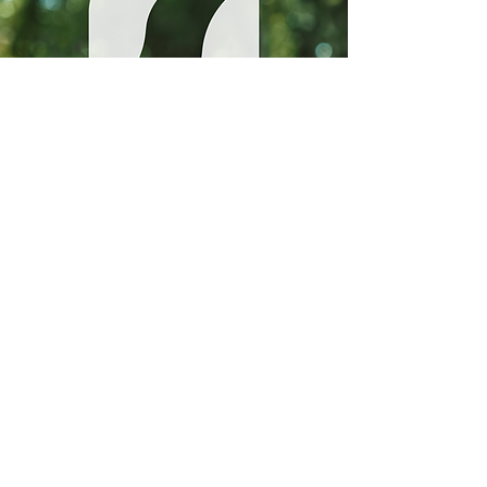
Balti Intermed OÜ
Reg. nr.
10170298